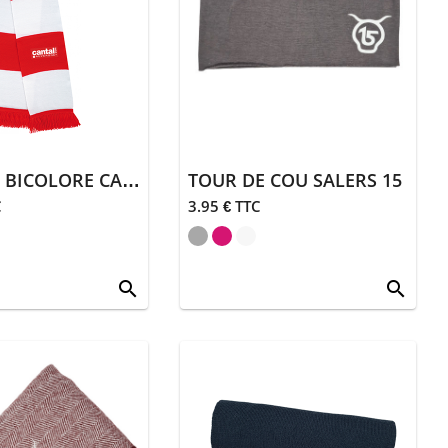
ÉCHARPE BICOLORE CANTAL AUVERGNE
TOUR DE COU SALERS 15
C
3.95 € TTC
search
search