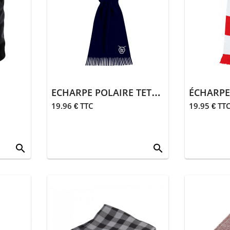
ECHARPE POLAIRE TETE 15
19.96 € TTC
19.95 € TT
search
search