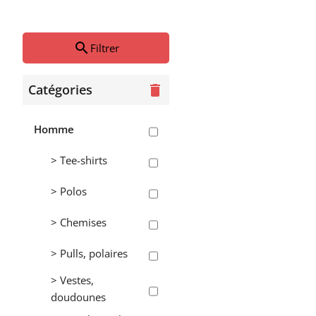
Enfant
> Garçon
search
Filtrer
> Tee-shirts
Catégories
delete
> Polos
Homme
> Sweats,
pulls,
> Tee-shirts
polaires
> Polos
>
Doudounes,
> Chemises
coupe-vent
>
> Pulls, polaires
Pantalons,
> Vestes,
jogging
doudounes
> Fille