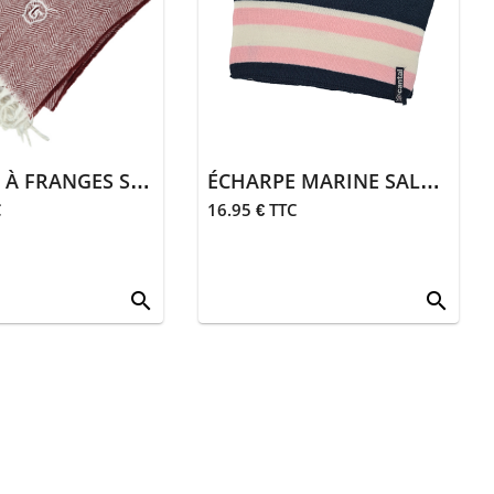
ÉCHARPE À FRANGES SALERS 15
ÉCHARPE MARINE SALERS 15
C
16.95 € TTC
search
search