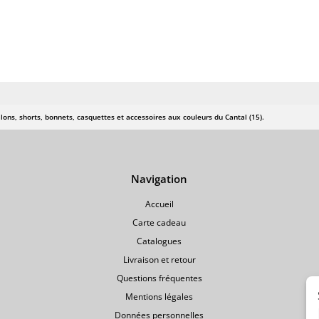
lons, shorts, bonnets, casquettes et accessoires aux couleurs du Cantal (15).
Navigation
Accueil
Carte cadeau
Catalogues
Livraison et retour
Questions fréquentes
Mentions légales
Données personnelles