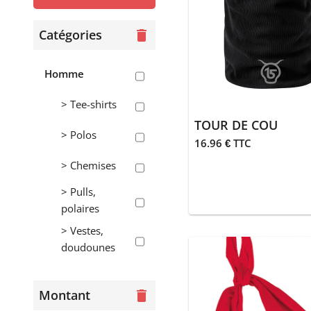
Catégories
delete
Homme
> Tee-shirts
TOUR DE COU
> Polos
16.96 € TTC
> Chemises
> Pulls,
polaires
> Vestes,
doudounes
> Pantalons,
shorts, jogging
Montant
delete