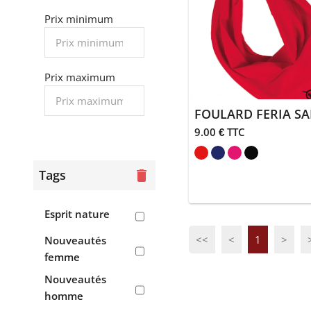
> Sweats
Prix minimum
Femme
> Tee-shirts,
débardeurs
Prix maximum
> Polos
> Chemises
9.00 € TTC
> Pulls,
Tags
delete
polaires
> Vestes,
Esprit nature
doudounes
> Robes,
<<
<
1
>
Nouveautés
pantalons,
femme
jogging
Nouveautés
homme
> Sweats