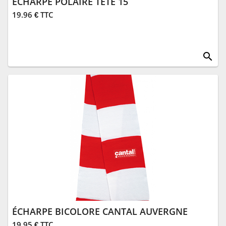
ECHARPE POLAIRE TETE 15
19.96 € TTC
search
ÉCHARPE BICOLORE CANTAL AUVERGNE
19.95 € TTC