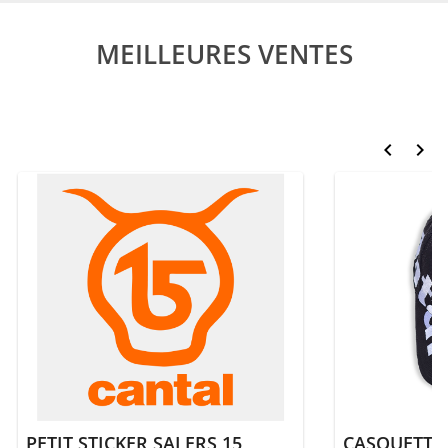
MEILLEURES VENTES
keyboard_arrow_left
keyboard_arrow_right
PETIT STICKER SALERS 15
CASQUETTE