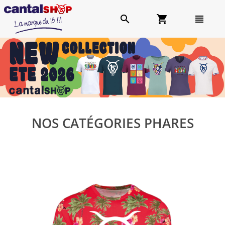
search
shopping_cart
view_headline
NOS CATÉGORIES PHARES