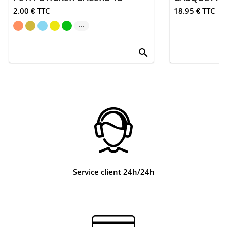
2.00 € TTC
18.95 € TTC
...
search
Service client 24h/24h