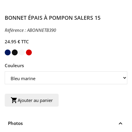
BONNET ÉPAIS À POMPON SALERS 15
Référence :
ABONNETB390
24.95 € TTC
Couleurs
shopping_cart
Ajouter au panier
keyboard_arrow_up
Photos