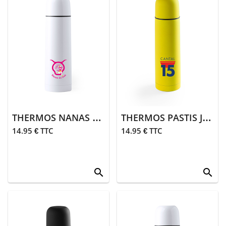
> Tee-
shirts
> Polos
> Sweats,
pulls,
polaires
>
THERMOS NANAS DU TREK
THERMOS PASTIS JAUNE
Doudounes,
coupe-vent
14.95 € TTC
14.95 € TTC
>
Pantalons,
jogging
search
search
> Fille
> Tee-
shirts,