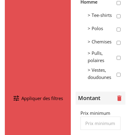
Homme
> Tee-shirts
> Polos
> Chemises
> Pulls,
polaires
> Vestes,
doudounes
> Pantalons,
shorts,
Montant
tune
delete
Appliquer des filtres
jogging
> Sweats
Prix minimum
Femme