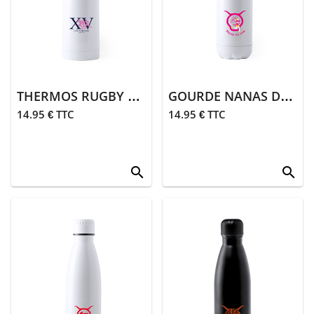
> Porte clés
> Mugs
> Bain, plage,
sdb
THERMOS RUGBY XV BLANC
GOURDE NANAS DU TREK
> Parapluies
14.95 € TTC
14.95 € TTC
> Papeterie
search
search
> Coutellerie
> Cuisine
> Accessoires
de sommelier
> Peluches,
doudous