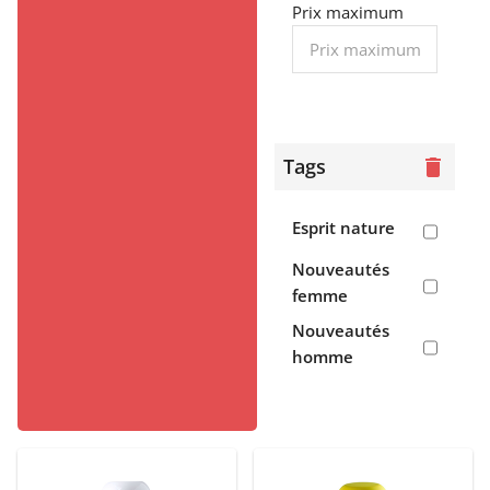
> Tee-shirts,
Prix maximum
débardeurs
> Polos
> Chemises
Tags
delete
> Pulls,
polaires
Esprit nature
> Vestes,
doudounes
Nouveautés
> Robes,
femme
pantalons,
Nouveautés
jogging
homme
> Sweats
Enfant
> Garçon