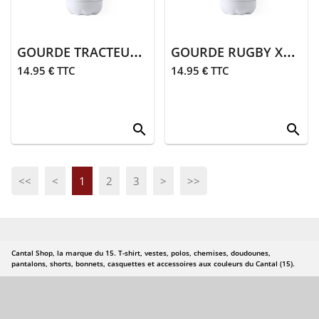
de paris
> Homme
GOURDE TRACTEUR BLANC
GOURDE RUGBY XV BLANC
> Femme
14.95 € TTC
14.95 € TTC
> Enfant
search
search
> Bébé
>
Accessoires
<<
<
1
2
3
>
>>
> Cantalou de
paris
> Auvergnat
Cantal Shop, la marque du 15. T-shirt, vestes, polos, chemises, doudounes,
du cantal
pantalons, shorts, bonnets, casquettes et accessoires aux couleurs du Cantal (15).
Fin de serie
Entree de