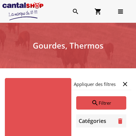
search
shopping_cart
view_headline
Gourdes, Thermos
close
Appliquer des filtres
search
Filtrer
Catégories
delete