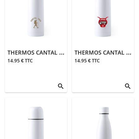
> Vêtements
Accessoires
> Bonnets
> Casquettes
THERMOS CANTAL TREK BLANC
THERMOS CANTAL ROAD BLANC
14.95 € TTC
14.95 € TTC
> Bagagerie
> Masques
search
search
> Écharpes,
chèches
> Chaussures,
sous-
vêtements
Maison