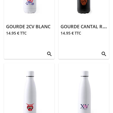
> Stickers
> Divers
> Jeux
GOURDE 2CV BLANC
GOURDE CANTAL ROAD NOIR
> Gourdes,
14.95 € TTC
14.95 € TTC
thermos
Collections
spéciales
search
search
> Cantal
auvergne
> I love cantal
> Auvergnat
> Bleu blanc
rouge
> Auvergnat