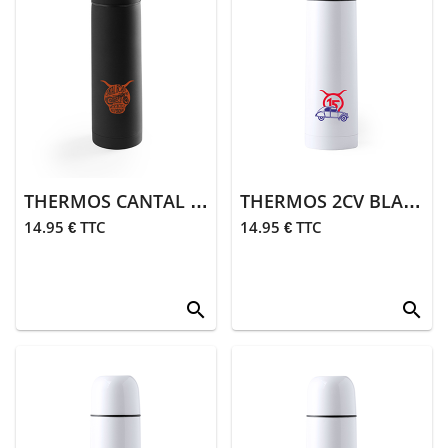
débardeurs
> Sweats,
pulls,
polaires
>
Doudounes,
coupe-vent
THERMOS CANTAL ROAD NOIR
THERMOS 2CV BLANC
>
14.95 € TTC
14.95 € TTC
Pantalons,
jogging
Bébé
search
search
> Bodies et
pyjamas
> Bonnets,
bavoirs et
serviettes