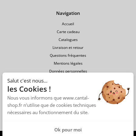
> Vêtements
Navigation
Accessoires
Accueil
Carte cadeau
> Bonnets
Catalogues
> Casquettes
Livraison et retour
Questions fréquentes
> Bagagerie
Mentions légales
Données personnelles
> Masques
Conditions générales de vente
Salut c'est nous...
> Écharpes,
les Cookies !
chèches
Nous vous informons que www.cantal-
> Chaussures,
shop.fr n'utilise que de cookies techniques
sous-
nécessaires au fonctionnement du site.
vêtements
Maison
Ok pour moi
Création de site internet administrable par
Icecom