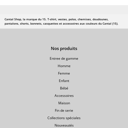
débardeurs
> Sweats,
pulls,
Cantal Shop, la marque du 15. T-shirt, vestes, polos, chemises, doudounes,
pantalons, shorts, bonnets, casquettes et accessoires aux couleurs du Cantal (15).
polaires
>
Doudounes,
Nos produits
coupe-vent
>
Entree de gamme
Pantalons,
Homme
jogging
Femme
Enfant
Bébé
Bébé
> Bodies et
Accessoires
pyjamas
Maison
> Bonnets,
Fin de serie
bavoirs et
Collections spéciales
serviettes
Nouveautés