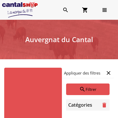
search
shopping_cart
view_headline
Auvergnat du Cantal
close
Appliquer des filtres
search
Filtrer
Catégories
delete