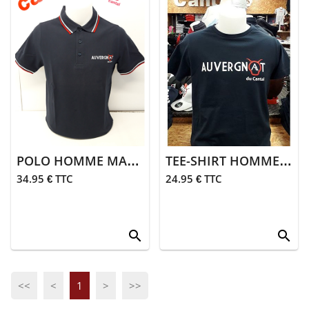
> Tee-
shirts
> Polos
> Sweats,
pulls,
polaires
>
POLO HOMME MANCHES COURTES BLEU MARINE AUVERGNAT
TEE-SHIRT HOMME BLEU MARINE AUVERGNAT
Doudounes,
coupe-vent
34.95 € TTC
24.95 € TTC
>
Pantalons,
jogging
search
search
> Fille
> Tee-
<<
<
1
>
>>
shirts,