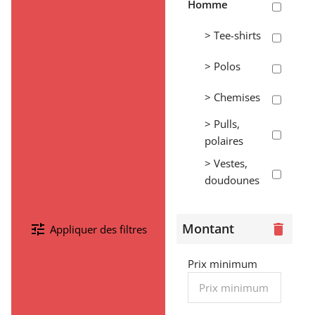
Homme
> Tee-shirts
> Polos
> Chemises
> Pulls,
polaires
> Vestes,
doudounes
> Pantalons,
shorts,
Montant
tune
delete
Appliquer des filtres
jogging
> Sweats
Prix minimum
Femme