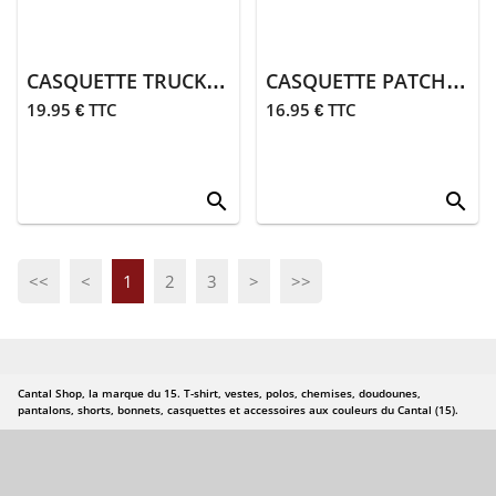
de paris
> Homme
CASQUETTE TRUCKER PATCH 15 GRIS/BLANC/BLEU
CASQUETTE PATCH 15 BLEU AZUR
> Femme
19.95 € TTC
16.95 € TTC
> Enfant
search
search
> Bébé
>
Accessoires
<<
<
1
2
3
>
>>
> Cantalou de
paris
> Auvergnat
Cantal Shop, la marque du 15. T-shirt, vestes, polos, chemises, doudounes,
du cantal
pantalons, shorts, bonnets, casquettes et accessoires aux couleurs du Cantal (15).
Fin de serie
Entree de