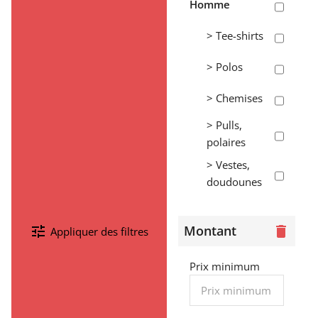
Homme
> Tee-shirts
> Polos
> Chemises
> Pulls,
polaires
> Vestes,
doudounes
> Pantalons,
shorts,
Montant
tune
delete
Appliquer des filtres
jogging
> Sweats
Prix minimum
Femme