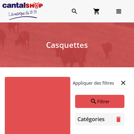
search
shopping_cart
view_headline
Casquettes
close
Appliquer des filtres
search
Filtrer
Catégories
delete