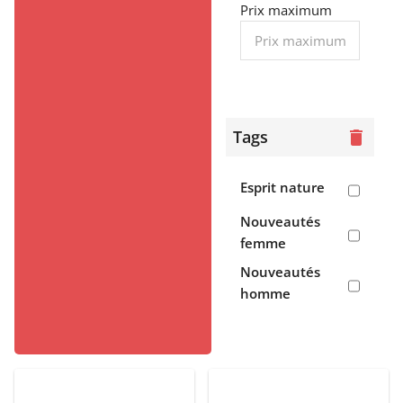
> Tee-shirts,
Prix maximum
débardeurs
> Polos
> Chemises
Tags
delete
> Pulls,
polaires
Esprit nature
> Vestes,
doudounes
Nouveautés
> Robes,
femme
pantalons,
Nouveautés
jogging
homme
> Sweats
Enfant
> Garçon