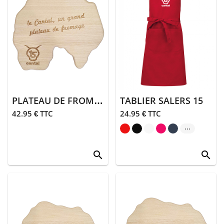
débardeurs
> Sweats,
pulls,
polaires
>
Doudounes,
coupe-vent
PLATEAU DE FROMAGE EN FRÊNE GRAND MODELE EPAIS
TABLIER SALERS 15
>
42.95 € TTC
24.95 € TTC
Pantalons,
jogging
...
Bébé
search
search
> Bodies et
pyjamas
> Bonnets,
bavoirs et
serviettes