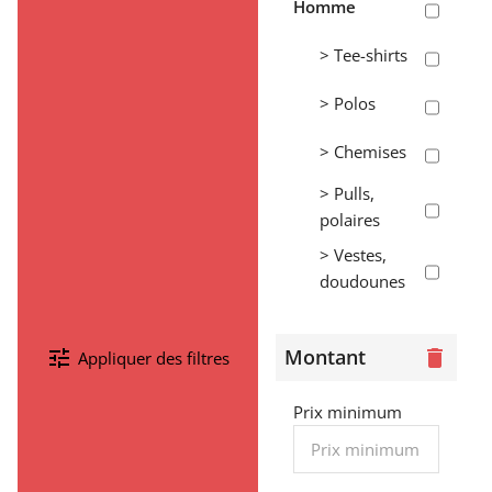
Homme
> Tee-shirts
> Polos
> Chemises
> Pulls,
polaires
> Vestes,
doudounes
> Pantalons,
shorts,
Montant
tune
delete
Appliquer des filtres
jogging
> Sweats
Prix minimum
Femme