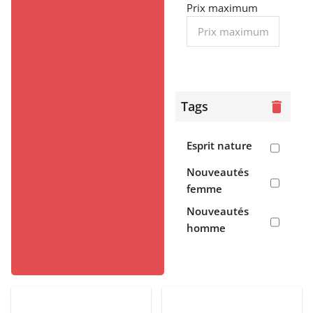
> Tee-shirts,
Prix maximum
débardeurs
> Polos
> Chemises
Tags
delete
> Pulls,
polaires
Esprit nature
> Vestes,
doudounes
Nouveautés
> Robes,
femme
pantalons,
Nouveautés
jogging
homme
> Sweats
Enfant
> Garçon