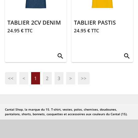
de paris
> Homme
TABLIER 2CV DENIM
TABLIER PASTIS
> Femme
24.95 € TTC
24.95 € TTC
> Enfant
search
search
> Bébé
>
Accessoires
<<
<
1
2
3
>
>>
> Cantalou de
paris
> Auvergnat
Cantal Shop, la marque du 15. T-shirt, vestes, polos, chemises, doudounes,
du cantal
pantalons, shorts, bonnets, casquettes et accessoires aux couleurs du Cantal (15).
Fin de serie
Entree de