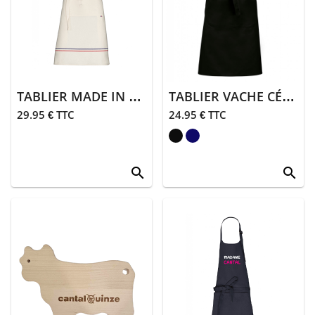
> Porte clés
> Mugs
> Bain, plage,
sdb
TABLIER MADE IN FRANCE BEIGE SALERS 15
TABLIER VACHE CÉCILE
> Parapluies
29.95 € TTC
24.95 € TTC
> Papeterie
search
search
> Coutellerie
> Cuisine
> Accessoires
de sommelier
> Peluches,
doudous