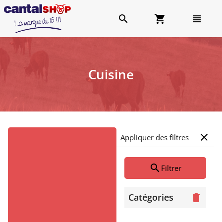
search
shopping_cart
view_headline
Cuisine
close
Appliquer des filtres
search
Filtrer
Catégories
delete