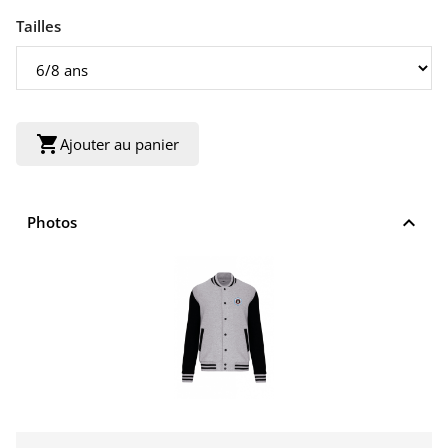
Tailles
shopping_cart
Ajouter au panier
keyboard_arrow_up
Photos