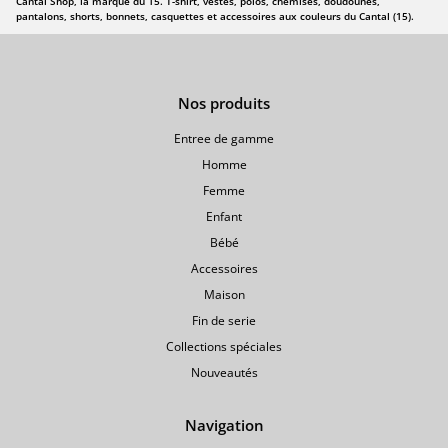
Cantal Shop, la marque du 15. T-shirt, vestes, polos, chemises, doudounes,
pantalons, shorts, bonnets, casquettes et accessoires aux couleurs du Cantal (15).
Nos produits
Entree de gamme
Homme
Femme
Enfant
Bébé
Accessoires
Maison
Fin de serie
Collections spéciales
Nouveautés
Navigation