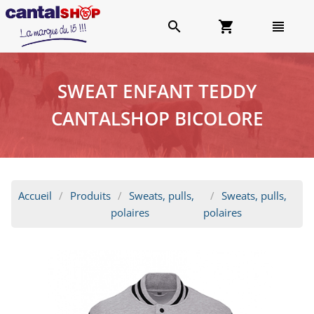
search
shopping_cart
view_headline
SWEAT ENFANT TEDDY
CANTALSHOP BICOLORE
Accueil
Produits
Sweats, pulls,
Sweats, pulls,
polaires
polaires