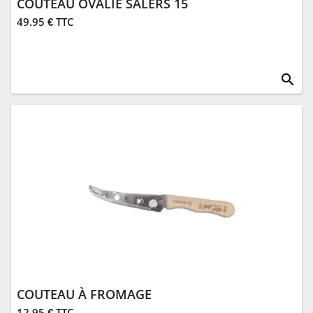
COUTEAU OVALIE SALERS 15
49.95 € TTC
search
COUTEAU À FROMAGE
12.95 € TTC