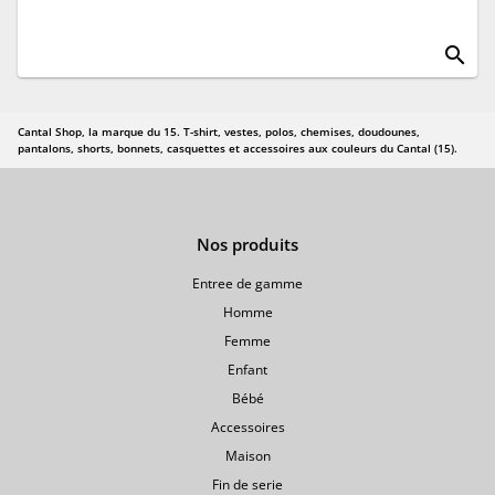
search
Cantal Shop, la marque du 15. T-shirt, vestes, polos, chemises, doudounes,
pantalons, shorts, bonnets, casquettes et accessoires aux couleurs du Cantal (15).
Nos produits
Entree de gamme
Homme
Femme
Enfant
Bébé
Accessoires
Maison
Fin de serie