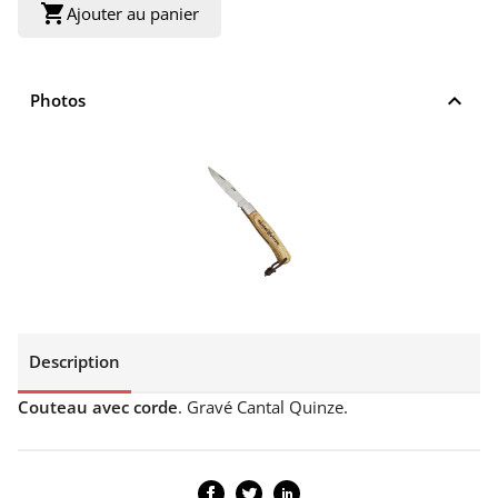
shopping_cart
Ajouter au panier
keyboard_arrow_up
Photos
Description
Couteau avec corde
. Gravé Cantal Quinze.