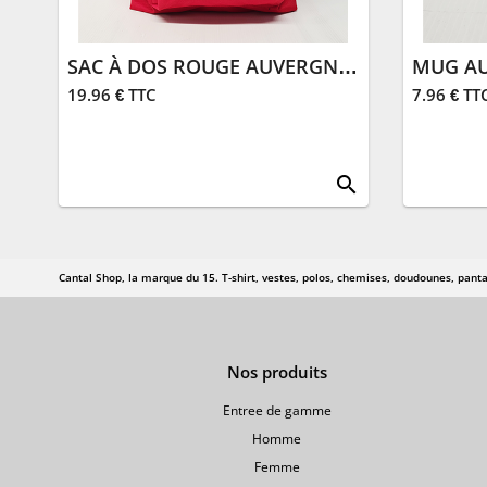
SAC À DOS ROUGE AUVERGNAT DE PARIS
MUG AU
19.96 € TTC
7.96 € TT
search
Cantal Shop, la marque du 15. T-shirt, vestes, polos, chemises, doudounes, panta
Nos produits
Entree de gamme
Homme
Femme