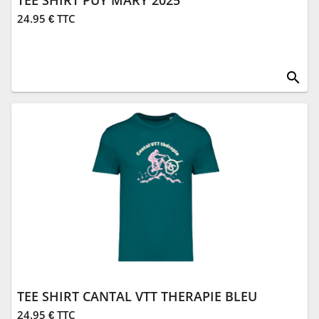
TEE SHIRT PUY MARY 2025
24.95 € TTC
search
TEE SHIRT CANTAL VTT THERAPIE BLEU
24.95 € TTC