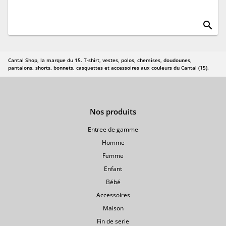
search
Cantal Shop, la marque du 15. T-shirt, vestes, polos, chemises, doudounes,
pantalons, shorts, bonnets, casquettes et accessoires aux couleurs du Cantal (15).
Nos produits
Entree de gamme
Homme
Femme
Enfant
Bébé
Accessoires
Maison
Fin de serie