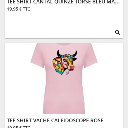
TEE SHIRT CANTAL QUINZE TORSE BLEU MARINE
19.95 € TTC
search
TEE SHIRT VACHE CALEÏDOSCOPE ROSE
19.95 € TTC