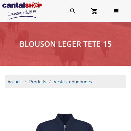
search
shopping_cart
view_headline
BLOUSON LEGER TETE 15
Accueil
Produits
Vestes, doudounes