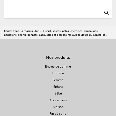
search
Cantal Shop, la marque du 15. T-shirt, vestes, polos, chemises, doudounes,
pantalons, shorts, bonnets, casquettes et accessoires aux couleurs du Cantal (15).
Nos produits
Entree de gamme
Homme
Femme
Enfant
Bébé
Accessoires
Maison
Fin de serie