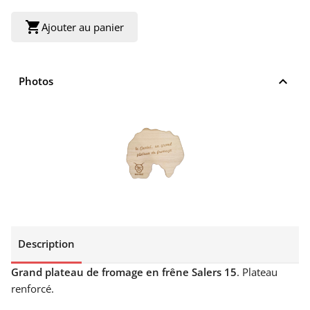
shopping_cart
Ajouter au panier
keyboard_arrow_up
Photos
Description
Grand plateau de fromage en frêne Salers 15
. Plateau
renforcé.