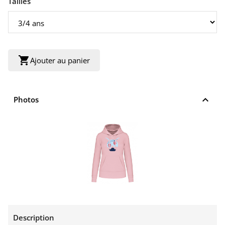
Tailles
shopping_cart
Ajouter au panier
keyboard_arrow_up
Photos
Description