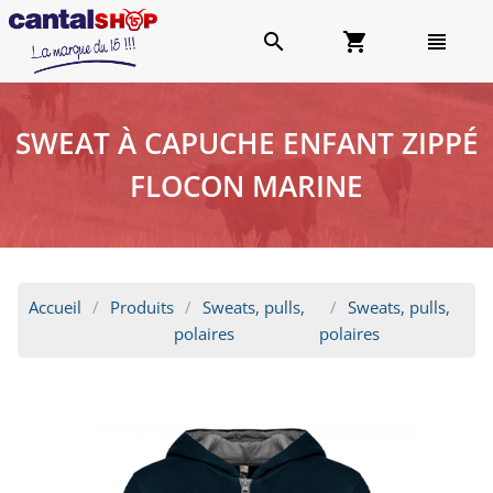
search
shopping_cart
view_headline
SWEAT À CAPUCHE ENFANT ZIPPÉ
FLOCON MARINE
Accueil
Produits
Sweats, pulls,
Sweats, pulls,
polaires
polaires