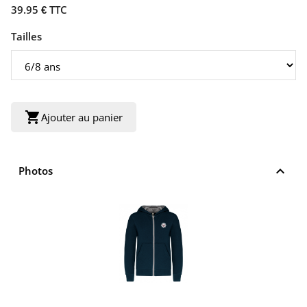
39.95 € TTC
Tailles
shopping_cart
Ajouter au panier
keyboard_arrow_up
Photos