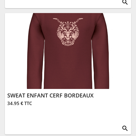
search
SWEAT ENFANT CERF BORDEAUX
34.95 € TTC
search