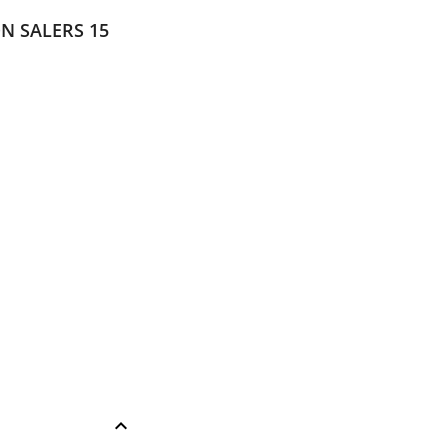
N SALERS 15
keyboard_arrow_up