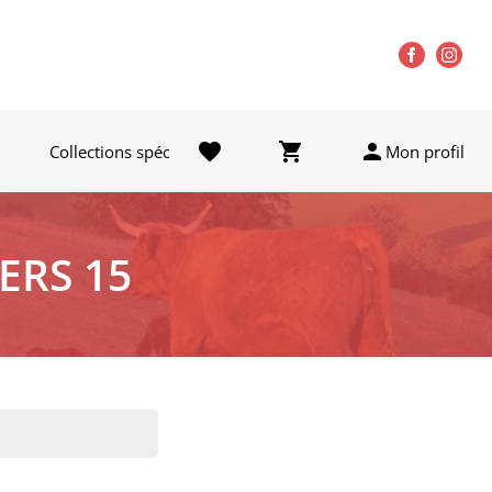
favorite
shopping_cart
person
Collections spéciales
Carte cadeau
Mon profil
ERS 15