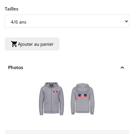
Tailles
shopping_cart
Ajouter au panier
keyboard_arrow_up
Photos