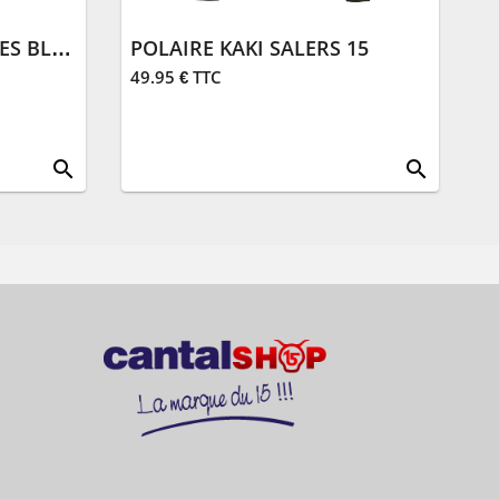
POLAIRE SANS MANCHES BLEU MARINE SALERS 15
POLAIRE KAKI SALERS 15
49.95 € TTC
search
search